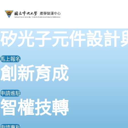
矽光子元件設計
國立中央大學產學營運中心官網
馬上報名
創新育成
申請進駐
智權技轉
申請專利