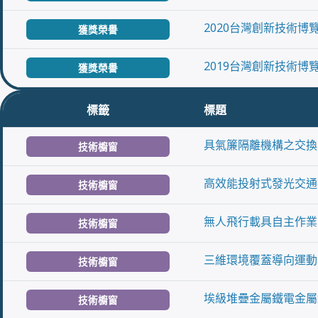
2020台灣創新技術
獲獎榮譽
2019台灣創新技術
獲獎榮譽
標籤
標題
具氣簾隔離機構之交換
技術櫥窗
高效能投射式發光交通
技術櫥窗
無人飛行載具自主作業
技術櫥窗
三維環境覆蓋導向運動
技術櫥窗
埃級堆疊金屬鐵電金屬
技術櫥窗