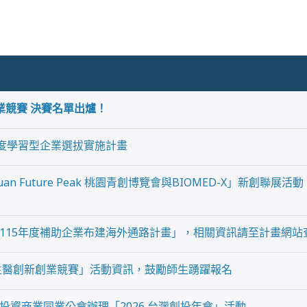
創業競賽 決賽名單出爐！
年度學習型企業選拔實施計畫
yuan Future Peak 桃園青創博覽會與BIOMED-X」新創聯
115年度補助企業布建海外通路計畫」，相關資訊請至計畫網站
國生醫創新創業競賽」活動資訊，鼓勵師生踴躍報名
投資商業同業公會辦理「2026 台灣創投年會」活動