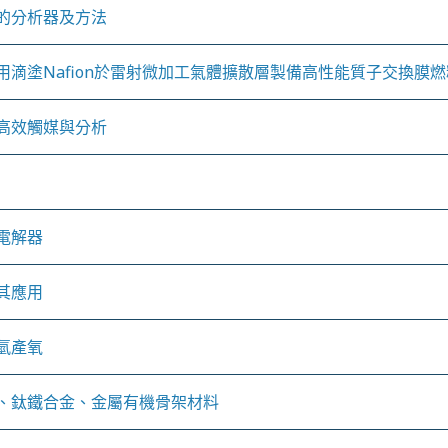
的分析器及方法
滴塗Nafion於雷射微加工氣體擴散層製備高性能質子交換膜
高效觸媒與分析
電解器
其應用
氫產氧
、鈦鐵合金、金屬有機骨架材料