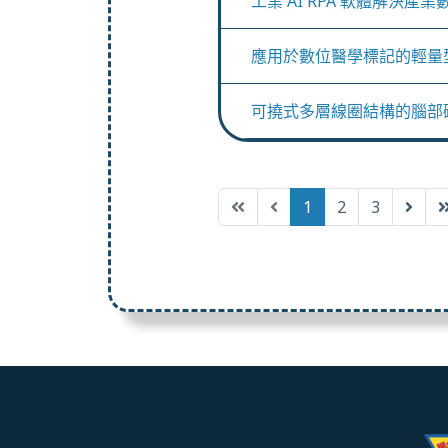
工業 AI RPA 軟體解決產
應用於數位醫學標記的輕量
可撓式多層線圈結構的腦部
1
2
3