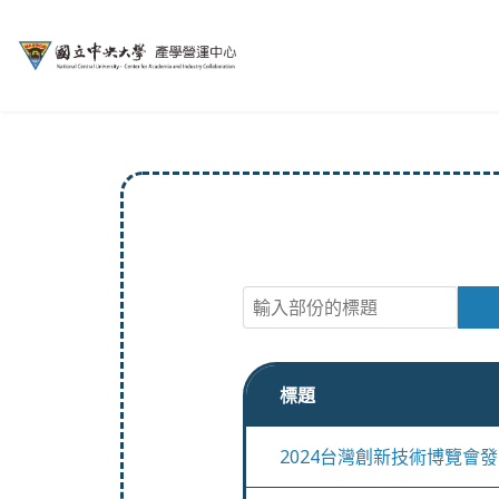
輸入部份的標題
標題
2024台灣創新技術博覽會