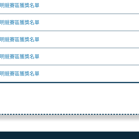
發明競賽區獲獎名單
發明競賽區獲獎名單
發明競賽區獲獎名單
發明競賽區獲獎名單
發明競賽區獲獎名單