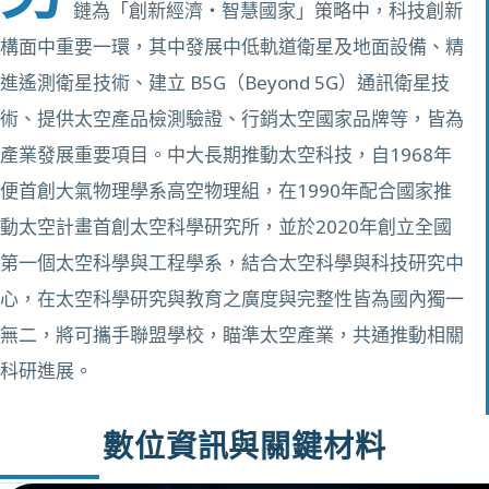
鏈為「創新經濟・智慧國家」策略中，科技創新
構面中重要一環，其中發展中低軌道衛星及地面設備、精
進遙測衛星技術、建立 B5G（Beyond 5G）通訊衛星技
術、提供太空產品檢測驗證、行銷太空國家品牌等，皆為
產業發展重要項目。中大長期推動太空科技，自1968年
便首創大氣物理學系高空物理組，在1990年配合國家推
動太空計畫首創太空科學研究所，並於2020年創立全國
第一個太空科學與工程學系，結合太空科學與科技研究中
心，在太空科學研究與教育之廣度與完整性皆為國內獨一
無二，將可攜手聯盟學校，瞄準太空產業，共通推動相關
科研進展。
數位資訊與關鍵材料