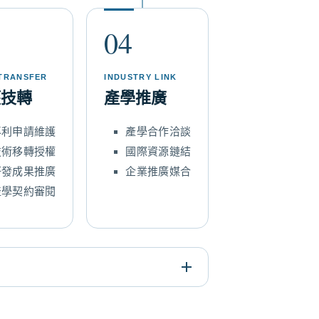
04
TRANSFER
INDUSTRY LINK
權技轉
產學推廣
專利申請維護
產學合作洽談
技術移轉授權
國際資源鏈結
研發成果推廣
企業推廣媒合
產學契約審閱