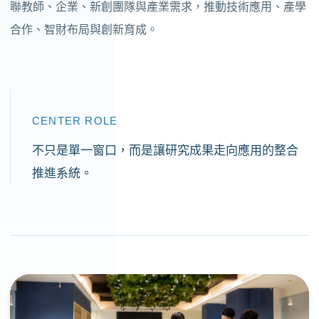
聯教師、企業、新創團隊與產業需求，推動技術應用、產學
合作、智財布局與創新育成。
CENTER ROLE
不只是單一窗口，而是讓研究成果走向應用的整合
推進系統。