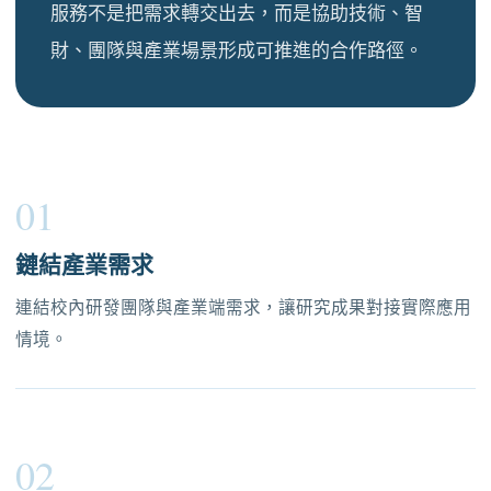
服務不是把需求轉交出去，而是協助技術、智
財、團隊與產業場景形成可推進的合作路徑。
01
鏈結產業需求
連結校內研發團隊與產業端需求，讓研究成果對接實際應用
情境。
02