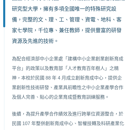
研究型大學，擁有多項全國唯一的特殊研究設
備，完整的文、理、工、管理、資電、地科、客
家七學院，千位專、兼任教師，提供豐富的研發
資源及先進的技術。
為配合經濟部中小企業處「建構中小企業創業創新育成
平台」的政策以及教育部「人才教育百年樹人」之精
神，本校於民國 88 年 4 月成立創新育成中心，提供企
業創新性技術研發、產業具前瞻性之中小企業產學合作
及個人完善、貼心的企業育成暨教育訓練服務。
後續，為提升產學合作績效及進行跨單位資源整合，於
民國 107 年整併創新育成中心、智權技轉及科研產業化