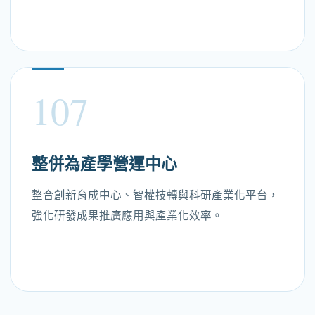
107
整併為產學營運中心
整合創新育成中心、智權技轉與科研產業化平台，
強化研發成果推廣應用與產業化效率。