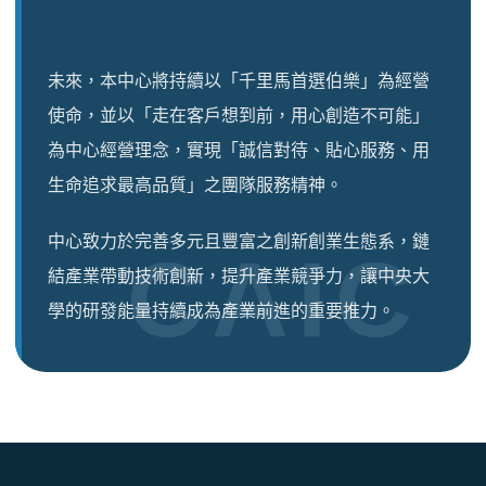
未來，本中心將持續以「千里馬首選伯樂」為經營
使命，並以「走在客戶想到前，用心創造不可能」
為中心經營理念，實現「誠信對待、貼心服務、用
生命追求最高品質」之團隊服務精神。
中心致力於完善多元且豐富之創新創業生態系，鏈
結產業帶動技術創新，提升產業競爭力，讓中央大
學的研發能量持續成為產業前進的重要推力。