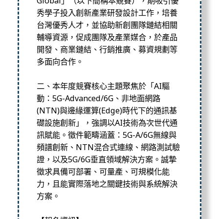
Global」（以下簡稱本競賽），
期吸引優
秀學子投入創新產業研發設計工作，培養
台灣優秀人才，
並協助新創團隊鏈結相關
輔導資源，促成團隊及產業媒合，
於產品
開發、商業鏈結、行銷推廣、募資規劃等
多面向合作。
二、本年度競賽核心主題聚焦於「AI驅
動：5G-
Advanced/6G、非地面網路
(NTN)與邊緣運算(
Edge)時代下的通訊基
礎設施創新」，
強調以AI技術為次世代通
訊賦能。徵件範疇涵蓋：5G-A/
6G無線與
頻譜創新、NTN混合式連線、網路測試驗
證，
以及5G/6G垂直領域解決方案。誠摯
徵求具備可部署、可量產、
可規模化能
力，且能實際落地之關鍵技術與系統解決
方案。