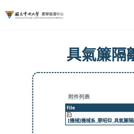
具氣簾隔
附件列表
File
[機械]機械系_廖昭仰_具氣簾